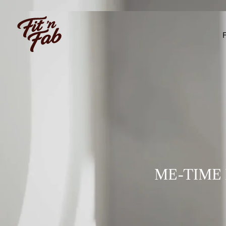
F
F
ME-TIME