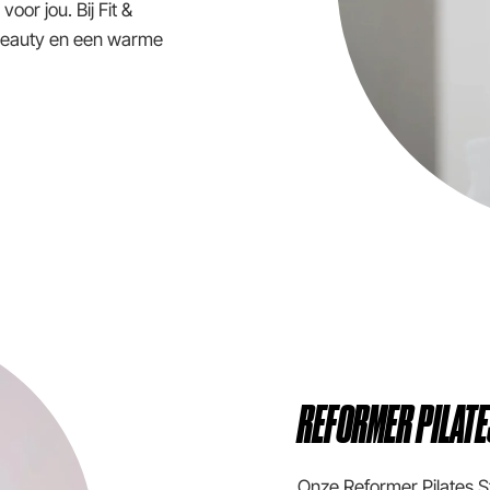
or jou. Bij Fit &
 beauty en een warme
REFORMER PILAT
Onze Reformer Pilates St