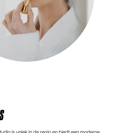
ES
udio is uniek in de regio en biedt een moderne,