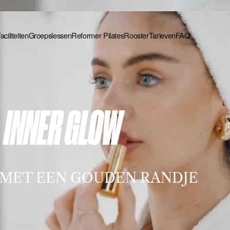
aciliteiten
Groepslessen
Reformer Pilates
Rooster
Tarieven
FAQ
aciliteiten
Groepslessen
Reformer Pilates
Rooster
Tarieven
FAQ
INNER GLOW
 MET EEN GOUDEN RANDJE