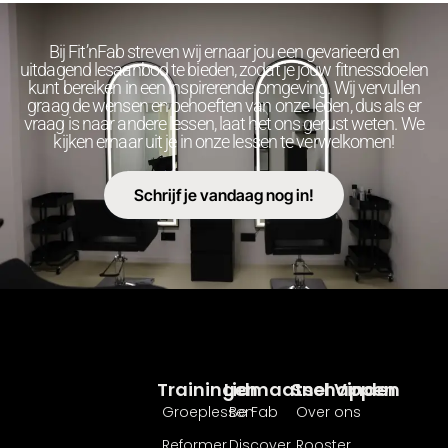
Bij Fit’nFab streven wij ernaar jou een gevarieerd en
uitdagend lesaanbod te bieden, zodat je jouw fitnessdoelen
kunt bereiken in een inspirerende omgeving. Wij vervullen
graag de wensen en behoeften van onze leden, dus als er
vraag is naar andere lessen, laat het ons gerust weten. We
kijken ernaar uit je in onze lessen te verwelkomen!
Schrijf je vandaag nog in!
Trainingen
Lidmaatschappen
Snel Vinden
Groeplessen
Be Fab
Over ons
Reformer
Discover
Rooster