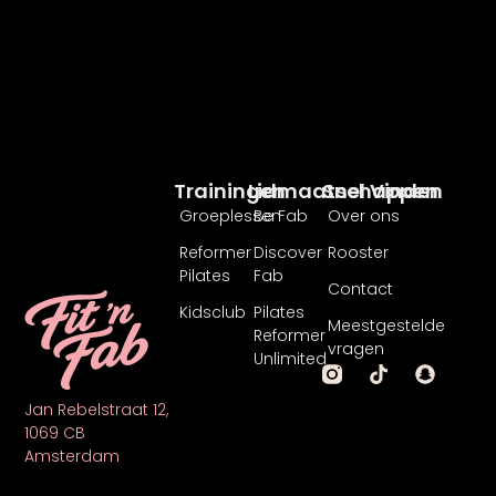
Trainingen
Lidmaatschappen
Snel Vinden
Groeplessen
Be Fab
Over ons
Reformer
Discover
Rooster
Pilates
Fab
Contact
Kidsclub
Pilates
Meestgestelde
Reformer
vragen
Unlimited
Jan Rebelstraat 12,
1069 CB
Amsterdam